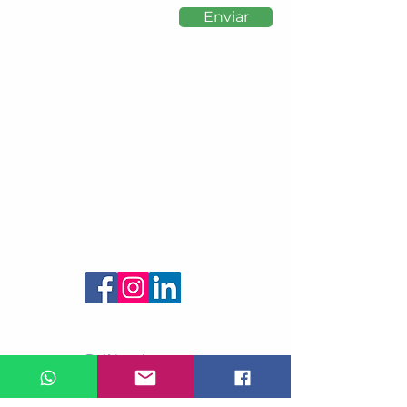
Enviar
Siga-nos
© 2022 por Gphantom
Política de entrega:
Nossos produtos são enviados pelos