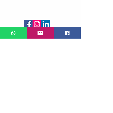
Siga-nos
© 2022 por Gphantom
Política de entrega:
Nossos produtos são enviados pelos
CORREIOS e estão sujeitos aos prazos e
regras de acordo com a modalidade
escolhida.
10 dias para a região Sudeste
20 dias para as demais regiões
Políticas de troca, devolução e reembolso
O cliente poderá efetuar a troca, devolução
ou reembolso dentro do prazo de 5 dias