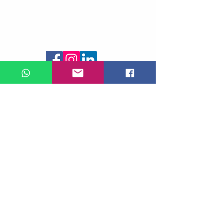
Siga-nos
© 2022 por Gphantom
Política de entrega:
Nossos produtos são enviados pelos
CORREIOS e estão sujeitos aos prazos e
regras de acordo com a modalidade
escolhida.
10 dias para a região Sudeste
20 dias para as demais regiões
Políticas de troca, devolução e reembolso
O cliente poderá efetuar a troca, devolução