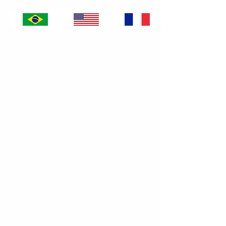
Location
Av. Dr.ª Nadir Aguiar, 1805
Bldg. 2 - Room 308
-
Ribeirão Preto / SP