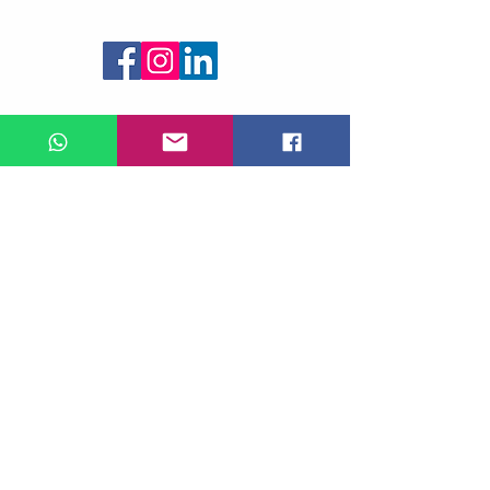
Follow us
© 2020 by Gphantom
FWGRILLO - ME
CNPJ:
20.668.462
/ 0001-99
Deliver time:
10 days for the Southeast region
20 days for other regions