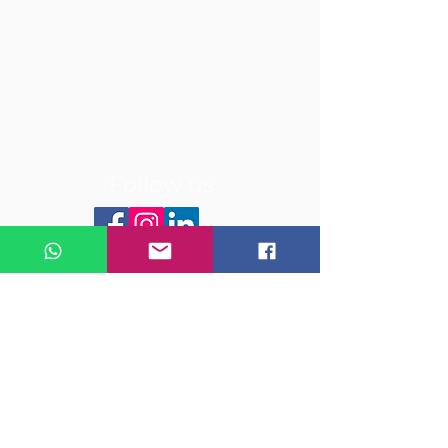
Follow us
© 2020 by Gphantom
FWGRILLO - ME
CNPJ:
20.668.462
/ 0001-99
Deliver time:
10 days for the Southeast region
20 days for other regions