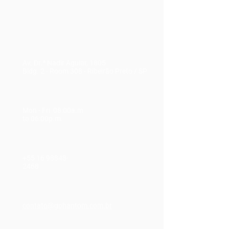
Av. Dr.ª Nadir Aguiar, 1805
Bldg. 2 - Room 308
-
Ribeirão Preto / SP
Mon - Fri 08:00a.m
to 06:00p.m.
+55 16
98848-
2468
contato@gphantom.com.br