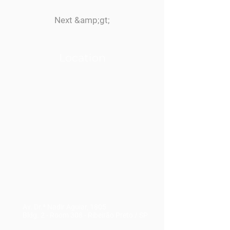
Next &amp;gt;
Location
Av. Dr.ª Nadir Aguiar, 1805
Bldg. 2 - Room 308
-
Ribeirão Preto / SP