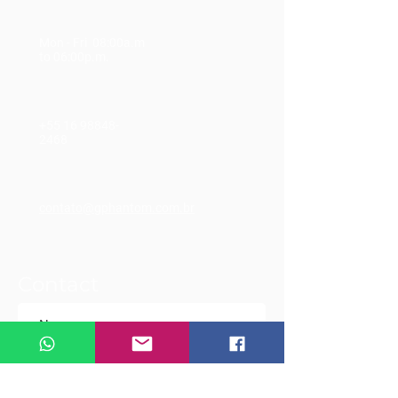
Mon - Fri 08:00a.m
to 06:00p.m.
+55 16
98848-
2468
contato@gphantom.com.br
Contact