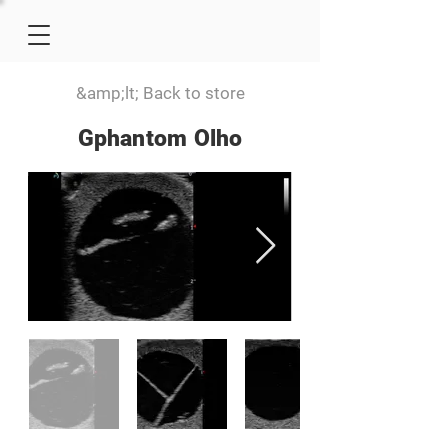
&amp;lt; Back to store
Gphantom Olho