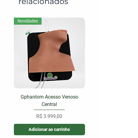
relacionados
Novidades
Gphantom Acesso Venoso
Gphantom Face A
Central
Preço
R$ 3.999,00
Adicionar ao carrinho