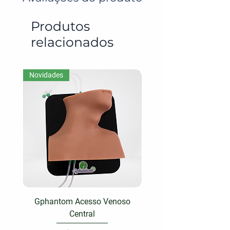
Produtos
relacionados
Novidades
Gphantom Acesso Venoso
Gphantom Face A
Central