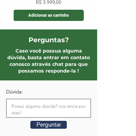
Preço
R$ 3.999,00
Adicionar ao carrinho
Perguntas?
Caso você possua alguma
dúvida, basta entrar em contato
conosco através chat para que
possamos responde-la !
Dúvida:
Perguntar