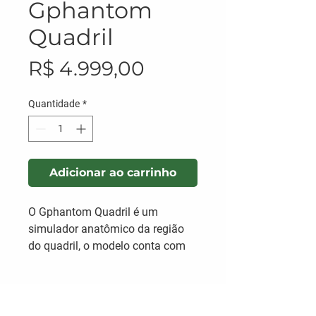
Gphantom
Quadril
Preço
R$ 4.999,00
Quantidade
*
Adicionar ao carrinho
O Gphantom Quadril é um
simulador anatômico da região
do quadril, o modelo conta com
partes de estruturas ósseas do
quadril (bacia e fêmur). Conta
ainda com a simulação dos
ligamentos iliiofemurais e