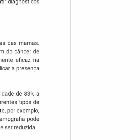
ir diagnósticos 
das das mamas. 
m do câncer de 
nte eficaz na 
icar a presença 
idade de 83% a 
entes tipos de 
e, por exemplo, 
amografia pode 
 ser reduzida.