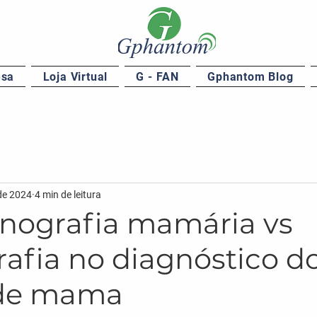
esa
Loja Virtual
G - FAN
Gphantom Blog
de 2024
4 min de leitura
onografia mamária vs
fia no diagnóstico d
 de mama