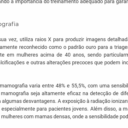
tando a importância do treinamento adequado para garant
grafia
ua vez, utiliza raios X para produzir imagens detalha
amente reconhecido como o padrão ouro para a triage
e em mulheres acima de 40 anos, sendo particularme
lcificações e outras alterações precoces que podem ind
 mamografia varia entre 48% e 55,5%, com uma sensibil
amografia seja altamente eficaz na detecção de difer
a algumas desvantagens. A exposição à radiação ionizant
especialmente para pacientes jovens. Além disso, a m
 mulheres com mamas densas, onde a sensibilidade pode