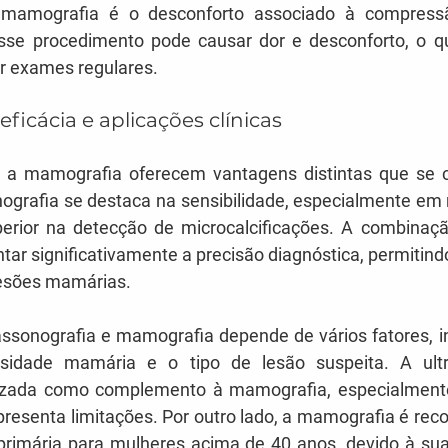
a mamografia é o desconforto associado à compres
se procedimento pode causar dor e desconforto, o qu
ar exames regulares.
icácia e aplicações clínicas
 e a mamografia oferecem vantagens distintas que se
nografia se destaca na sensibilidade, especialmente em
erior na detecção de microcalcificações. A combinaç
ar significativamente a precisão diagnóstica, permitind
esões mamárias.
assonografia e mamografia depende de vários fatores, in
sidade mamária e o tipo de lesão suspeita. A ultra
lizada como complemento à mamografia, especialment
resenta limitações. Por outro lado, a mamografia é re
rimária para mulheres acima de 40 anos, devido à sua