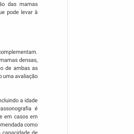
são das mamas 
e pode levar à 
 complementam. 
 mamas densas, 
ão de ambas as 
o uma avaliação 
cluindo a idade 
ssonografia é 
e em casos em 
comendada como 
 capacidade de 