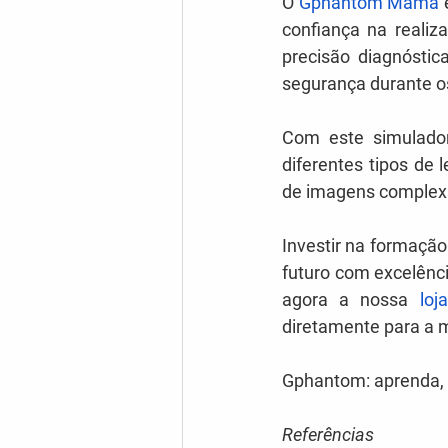
O 
Gphantom Mama
 
confiança na realiz
precisão diagnóstic
segurança durante o
Com este simulador,
diferentes tipos de 
de imagens complex
Investir na formação
futuro com excelênci
agora a nossa 
loj
diretamente para a 
Gphantom: aprenda, 
Referências