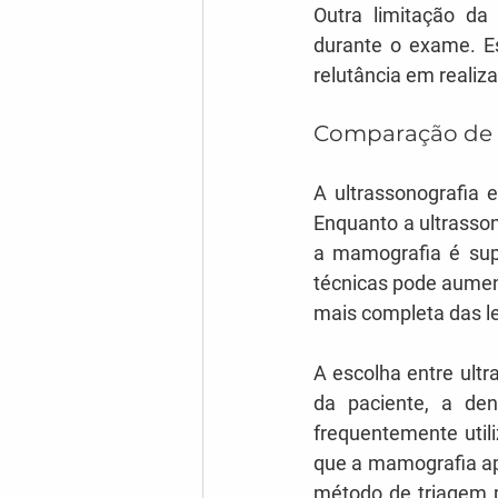
Outra limitação d
durante o exame. Es
relutância em realiz
Comparação de ef
A ultrassonografia
Enquanto a ultrasso
a mamografia é sup
técnicas pode aument
mais completa das l
A escolha entre ultr
da paciente, a den
frequentemente uti
que a mamografia ap
método de triagem p