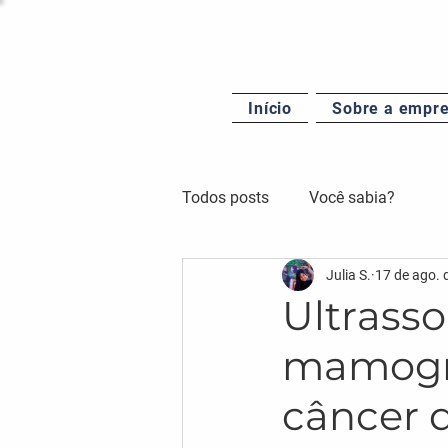
Início
Sobre a empr
Todos posts
Você sabia?
Julia S.
17 de ago. 
Ultrass
mamogra
câncer