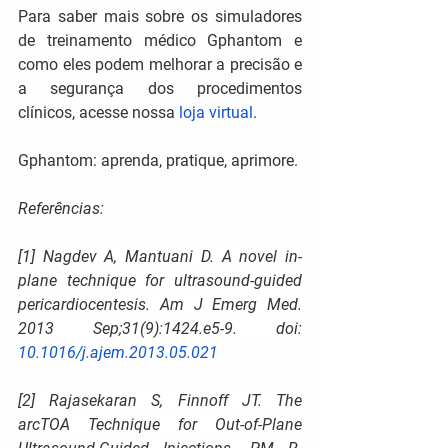
Para saber mais sobre os simuladores 
de treinamento médico Gphantom e 
como eles podem melhorar a precisão e 
a segurança dos procedimentos 
clínicos, acesse nossa
loja virtual
.
Gphantom: aprenda, pratique, aprimore.
Referências:
[1] Nagdev A, Mantuani D. A novel in-
plane technique for ultrasound-guided 
pericardiocentesis. Am J Emerg Med. 
2013 Sep;31(9):1424.e5-9. doi: 
10.1016/j.ajem.2013.05.021
[2] Rajasekaran S, Finnoff JT. The 
arcTOA Technique for Out-of-Plane 