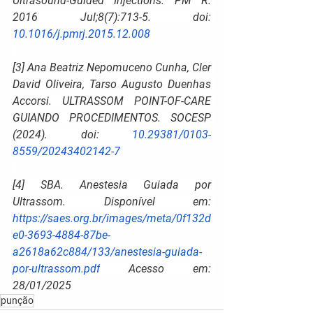
Ultrasound-Guided Injections. PM R. 
2016 Jul;8(7):713-5. doi: 
10.1016/j.pmrj.2015.12.008
[3] Ana Beatriz Nepomuceno Cunha, Cler 
David Oliveira, Tarso Augusto Duenhas 
Accorsi. ULTRASSOM POINT-OF-CARE 
GUIANDO PROCEDIMENTOS. SOCESP 
(2024). doi: 
10.29381/0103-
8559/20243402142-7
[4] SBA. Anestesia Guiada por 
Ultrassom. Disponível em: 
https://saes.org.br/images/meta/0f132d
e0-3693-4884-87be-
a2618a62c884/133/anestesia-guiada-
por-ultrassom.pdf
 Acesso em: 
28/01/2025
punção