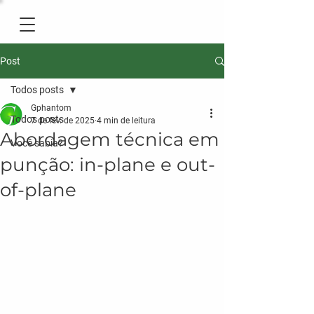
Post
Todos posts
Gphantom
Todos posts
7 de fev. de 2025
4 min de leitura
Abordagem técnica em
Você sabia?
punção: in-plane e out-
of-plane