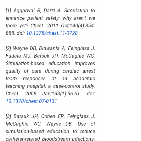
[1] Aggarwal R, Darzi A. Simulation to 
enhance patient safety: why aren't we 
there yet? Chest. 2011 Oct;140(4):854-
858. doi: 
10.1378/chest.11-0728
[2] Wayne DB, Didwania A, Feinglass J, 
Fudala MJ, Barsuk JH, McGaghie WC. 
Simulation-based education improves 
quality of care during cardiac arrest 
team responses at an academic 
teaching hospital: a case-control study. 
Chest. 2008 Jan;133(1):56-61. doi: 
10.1378/chest.07-0131
[3] Barsuk JH, Cohen ER, Feinglass J, 
McGaghie WC, Wayne DB. Use of 
simulation-based education to reduce 
catheter-related bloodstream infections. 