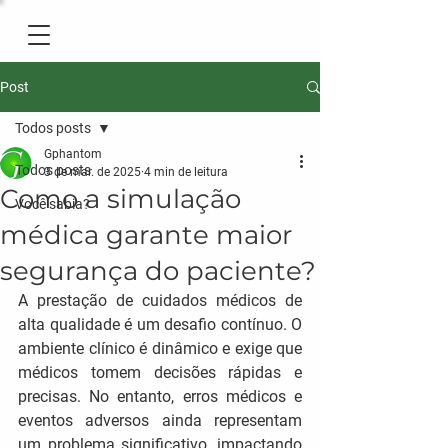
Post
Todos posts
Gphantom
Todos posts
3 de mar. de 2025
4 min de leitura
Como a simulação
Você sabia?
médica garante maior
segurança do paciente?
A prestação de cuidados médicos de 
alta qualidade é um desafio contínuo. O 
ambiente clínico é dinâmico e exige que 
médicos tomem decisões rápidas e 
precisas. No entanto, erros médicos e 
eventos adversos ainda representam 
um problema significativo, impactando 